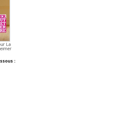
ur La
heimer
ssous :