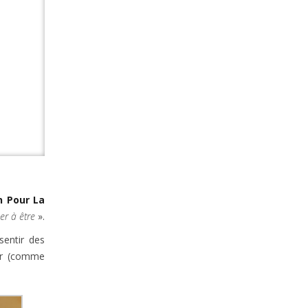
n Pour La
er à être
».
sentir des
ger (comme