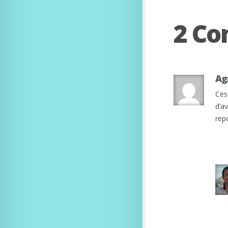
2 C
Ag
Ces
d’a
repo