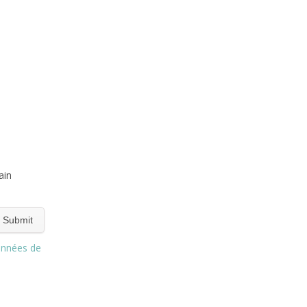
ain
onnées de